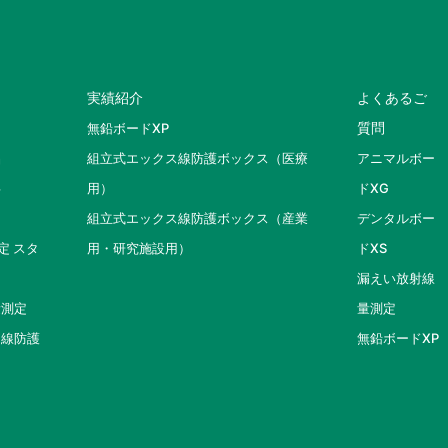
実績紹介
よくあるご
質問
無鉛ボードXP
品
組立式エックス線防護ボックス（医療
アニマルボー
事
用）
ドXG
組立式エックス線防護ボックス（産業
デンタルボー
定 スタ
用・研究施設用）
ドXS
漏えい放射線
量測定
量測定
ス線防護
無鉛ボードXP